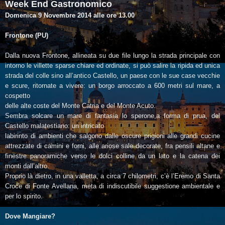
Week End Gastronomico
Domenica 9 Novembre 2014 alle ore 13.00
Frontone (PU)
Dalla nuova Frontone, allineata su due file lungo la strada principale con
intorno le villette sparse chiare ed ordinate, si può salire la ripida ed unica
strada del colle sino all’antico Castello, un paese con le sue case vecchie
e scure, ritornate a vivere: un borgo arroccato a 600 metri sul mare, a
cospetto
delle alte coste del Monte Catria e del Monte Acuto.
Sembra solcare un mare di fantasia lo sperone,a forma di prua, del
Castello malatestiano: un intricato
labirinto di ambienti che salgono dalle oscure prigioni alle grandi cucine
attrezzate di camini e forni, alle ariose sale decorate, fra pensili altane e
finestre panoramiche verso le dolci colline da un lato e la catena dei
monti dall’altro.
Proprio là dietro, in una valletta, a circa 7 chilometri, c’è l’Eremo di Santa
Croce di Fonte Avellana, meta di indiscutibile suggestione ambientale e
per lo spirito.
Dove Mangiare?