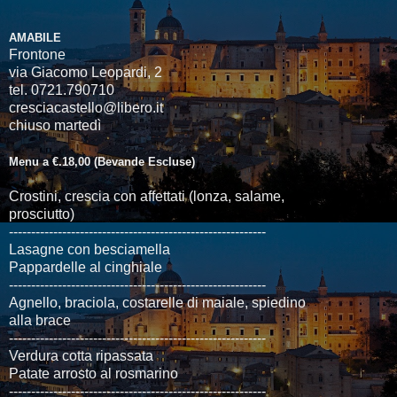
AMABILE
Frontone
via Giacomo Leopardi, 2
tel. 0721.790710
cresciacastello@libero.it
chiuso martedì
Menu a €.18,00 (Bevande Escluse)
Crostini, crescia con affettati (lonza, salame,
prosciutto)
----------------------------------------------------------
Lasagne con besciamella
Pappardelle al cinghiale
----------------------------------------------------------
Agnello, braciola, costarelle di maiale, spiedino
alla brace
----------------------------------------------------------
Verdura cotta ripassata
Patate arrosto al rosmarino
----------------------------------------------------------