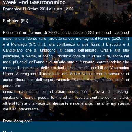
Week End Gastronomico
Domenica 11 Ottbre 2014 alle ore 12.00
Piobbico (PU)
Piobbico è un comune di 2000 abitanti, posto a 339 metri sul livello del
mare, in una ridente valle, protetto da due montagne: il Nerone (1526 mt.)
e il Montiego (975 mt.), alla confluenza di due fiumi: il Biscubio e il
Candigliano che si uniscono, al centro dell’abitato. Grazie alla sua
posizione, al verde, ai boschi, Piobbico gode di un clima mite, anche nei
mesi più caldi dell’anno e di un’aria pura e frizzante, caratteristiche che
rendono il paese una delle stazioni climatiche più godibili dell’Appennino
Umbro-Marchigiano. Il massiccio del Monte Nerone con la presenza di
acque fluorate e dell’acqua minerale “Santa Maria”, la possibilità di
percorrere
itinerari naturalistici, di effettuare escursioni, attività di trekking,
equitazione, canoa, pesca, tennis
ed altri sport a contatto con la natura,
offre al turista una vacanza rilassante e rigenerante, ma al
tempo stesso
varia ed interessante.
Dove Mangiare?