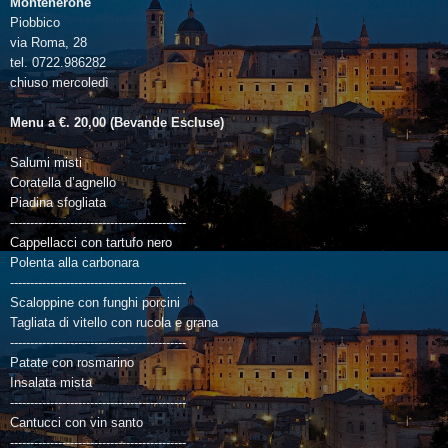
Montenerone
Piobbico
via Roma, 28
tel. 0722.986282
chiuso mercoledì
Menu a €. 20,00 (Bevande Escluse)
Salumi misti
Coratella d’agnello
Piadina sfogliata
--------------------------------------------
Cappellacci con tartufo nero
Polenta alla carbonara
--------------------------------------------
Scaloppine con funghi porcini
Tagliata di vitello con rucola e grana
--------------------------------------------
Patate con rosmarino
Insalata mista
--------------------------------------------
Cantucci con vin santo
--------------------------------------------