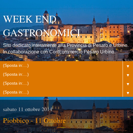
WEEK END
GASTRONOMICI
Sito dedicato interamente alla Provincia di Pesaro e Urbino.
In collaborazione con Confcommercio Pesaro Urbino.
▼
▼
▼
▼
sabato 11 ottobre 2014
Piobbico - 11 Ottobre